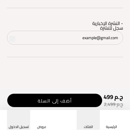
- النشرة الإخبارية
سجل للنشرة
499 ج.م
©2026 - إتام | جميع الحقوق محفوظة
أضف إلى السلة
2,499 ج.م
الرئيسية
الفئات
عروض
تسجيل الدخول