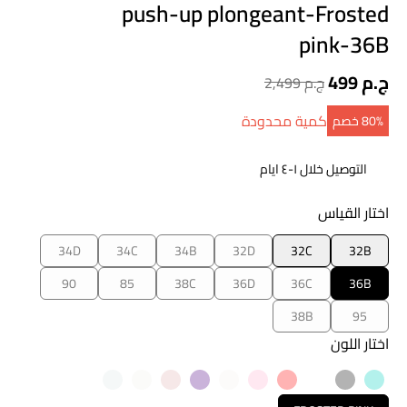
push-up plongeant-Frosted
pink-36B
499 ج.م
2,499 ج.م
كمية محدودة
80‎%‎ خصم
التوصيل خلال ١-٤ ايام
اختار القياس
34D
34C
34B
32D
32C
32B
90
85
38C
36D
36C
36B
38B
95
اختار اللون