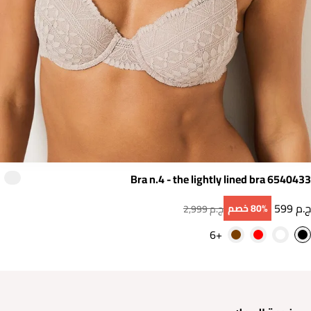
Bra n.4 - the lightly lined bra 6540433
599 ج.م
80‎%‎ خصم
2,999 ج.م
+6