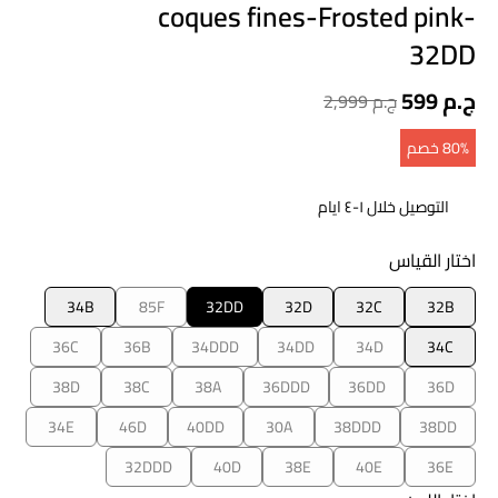
coques fines-Frosted pink-
32DD
599 ج.م
2,999 ج.م
80‎%‎ خصم
التوصيل خلال ١-٤ ايام
اختار القياس
34B
85F
32DD
32D
32C
32B
36C
36B
34DDD
34DD
34D
34C
38D
38C
38A
36DDD
36DD
36D
34E
46D
40DD
30A
38DDD
38DD
32DDD
40D
38E
40E
36E