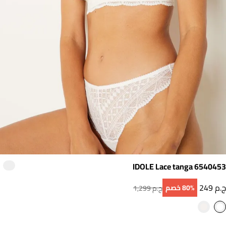
IDOLE Lace tanga 6540453
249 ج.م
80‎%‎ خصم
1,299 ج.م