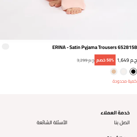
ERINA - Satin Pyjama Trousers 6528158
1,649 ج.م
50‎%‎ خصم
3,299 ج.م
كمية محدودة
خدمة العملاء
اتصل بنا
الأسئلة الشائعة