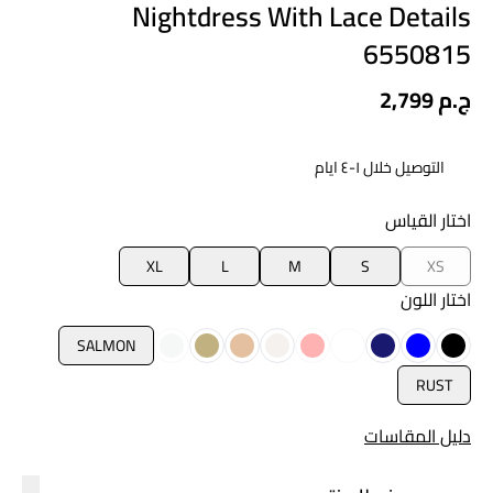
Nightdress With Lace Details
6550815
2,799 ج.م
التوصيل خلال ١-٤ ايام
اختار القياس
XL
L
M
S
XS
اختار اللون
SALMON
RUST
دليل المقاسات