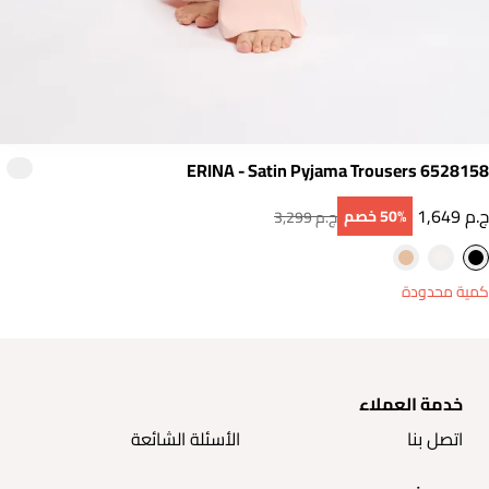
ERINA - Satin Pyjama Trousers 6528158
1,649 ج.م
50‎%‎ خصم
3,299 ج.م
كمية محدودة
خدمة العملاء
اتصل بنا
الأسئلة الشائعة