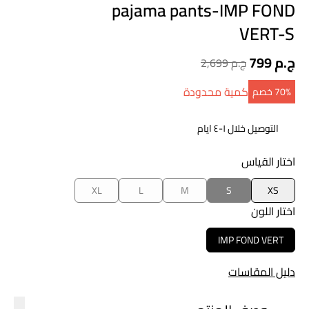
pajama pants-IMP FOND
VERT-S
799 ج.م
2,699 ج.م
كمية محدودة
70‎%‎ خصم
التوصيل خلال ١-٤ ايام
اختار القياس
XL
L
M
S
XS
اختار اللون
IMP FOND VERT
دليل المقاسات