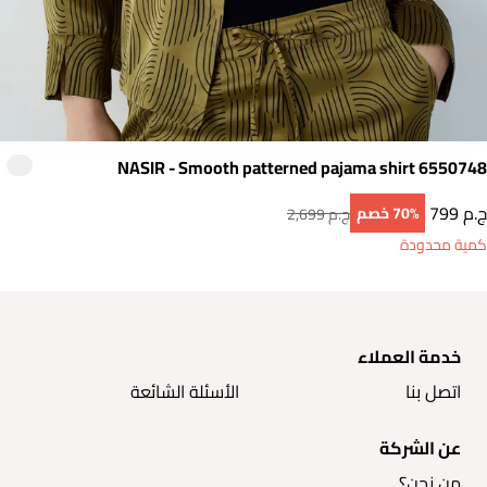
NASIR - Smooth patterned pajama shirt 6550748
799 ج.م
70‎%‎ خصم
2,699 ج.م
كمية محدودة
خدمة العملاء
اتصل بنا
الأسئلة الشائعة
عن الشركة
من نحن؟